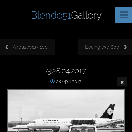
Blende51
Gallery
Airbus A319-100
Boeing 737-800
@28.04.2017
28 April 2017