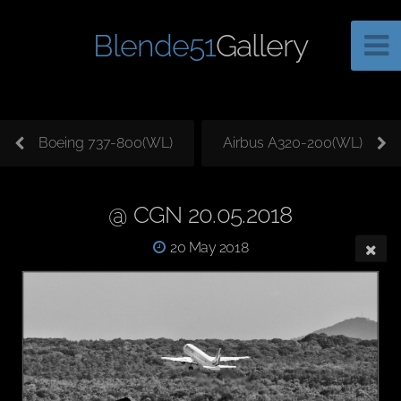
Blende51
Gallery
Boeing 737-800(WL)
Airbus A320-200(WL)
@ CGN 20.05.2018
20 May 2018