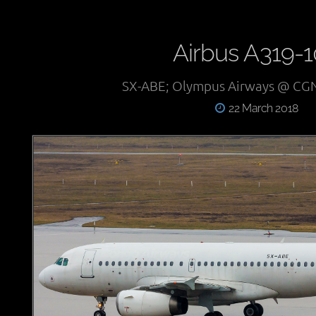
Airbus A319-
SX-ABE; Olympus Airways @ CG
22 March 2018