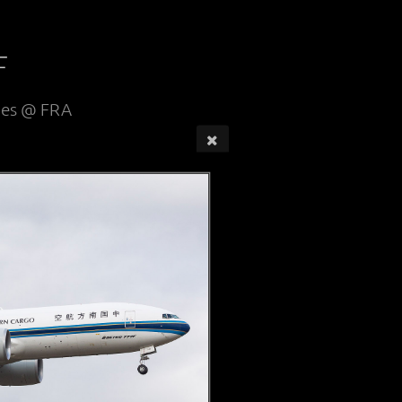
F
ines @ FRA