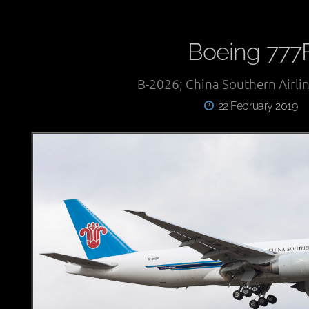
Boeing 777
B-2026; China Southern Airl
22 February 2019