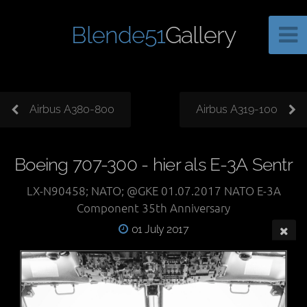
Blende51
Gallery
Airbus A380-800
Airbus A319-100
Boeing 707-300 - hier als E-3A Sentr
LX-N90458; NATO; @GKE 01.07.2017 NATO E-3A
Component 35th Anniversary
01 July 2017